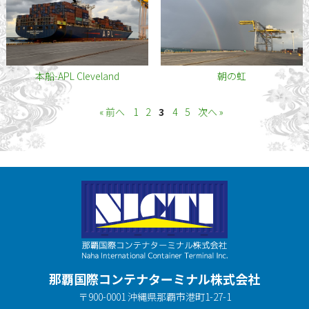
本船-APL Cleveland
朝の虹
« 前へ
1
2
3
4
5
次へ »
那覇国際コンテナターミナル株式会社
〒900-0001 沖縄県那覇市港町1-27-1